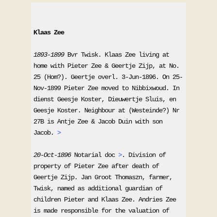
Klaas Zee
1893-1899
 Bvr Twisk. Klaas Zee living at 
home with Pieter Zee & Geertje Zijp, at No. 
25 (Hom?). Geertje overl. 3-Jun-1896. On 25-
Nov-1899 Pieter Zee moved to Nibbixwoud. In 
dienst Geesje Koster, Dieuwertje Sluis, en 
Geesje Koster. Neighbour at (Westeinde?) Nr 
27B is Antje Zee & Jacob Duin with son 
Jacob. 
>
20-Oct-1896
 Notarial doc 
>
. Division of 
property of Pieter Zee after death of 
Geertje Zijp. Jan Groot Thomaszn, farmer, 
Twisk, named as additional guardian of 
children Pieter and Klaas Zee. Andries Zee 
is made responsible for the valuation of 