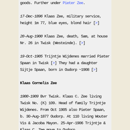
goods. Further under 
Pieter Zee
.
17-Dec-1896
 Klaas Zee, military service, 
height 1m 77, blue eyes, blond hair [
>
]
20-Aug-1900
 Klaas Zee, death, 5am, at house 
Nr. 26 in Twisk (Westeinde). [
>
]
19-Oct-1905
 Trijntje Wijdenes married Pieter 
Spaan in Twisk [
>
] They had a daughter 
Sijtje Spaan, born in Oudorp ~1908 [
>
]
Klaas Cornelis Zee
1900-1909
 Bvr Twisk. Klaas C. Zee living 
Twisk No. (K) 109. Head of family Trijntje 
Wijdenes. From Oct 1905 also Pieter Spaan, 
b. 30-Aug-1877 Oudorp. At 110 living Wouter 
Vis & Jacoba Mayon. 25-Apr-1906 Trijntje & 
Klaas C. Zee move to Oudorp. 