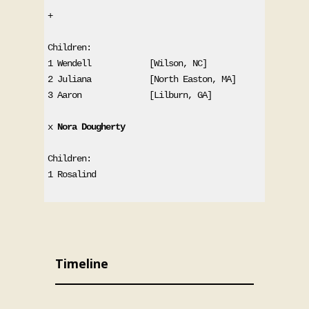
* 
+ 
Children:
1 Wendell            [Wilson, NC]
2 Juliana            [North Easton, MA]
3 Aaron              [Lilburn, GA]
x 
Nora Dougherty
Children:
1 Rosalind
Timeline