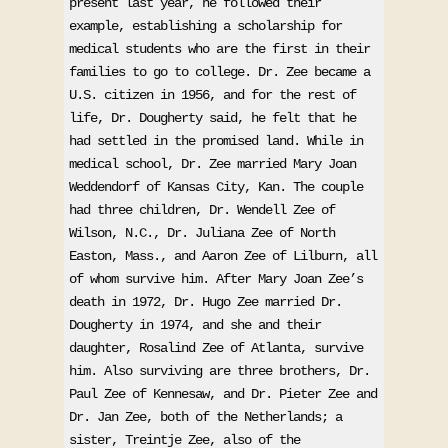
present last year, he followed their 
example, establishing a scholarship for 
medical students who are the first in their 
families to go to college. Dr. Zee became a 
U.S. citizen in 1956, and for the rest of 
life, Dr. Dougherty said, he felt that he 
had settled in the promised land. While in 
medical school, Dr. Zee married Mary Joan 
Weddendorf of Kansas City, Kan. The couple 
had three children, Dr. Wendell Zee of 
Wilson, N.C., Dr. Juliana Zee of North 
Easton, Mass., and Aaron Zee of Lilburn, all 
of whom survive him. After Mary Joan Zee’s 
death in 1972, Dr. Hugo Zee married Dr. 
Dougherty in 1974, and she and their 
daughter, Rosalind Zee of Atlanta, survive 
him. Also surviving are three brothers, Dr. 
Paul Zee of Kennesaw, and Dr. Pieter Zee and 
Dr. Jan Zee, both of the Netherlands; a 
sister, Treintje Zee, also of the 