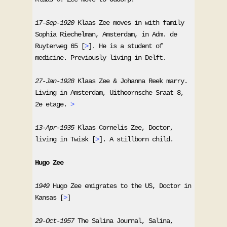
17-Sep-1920
 Klaas Zee moves in with family 
Sophia Riechelman, Amsterdam, in Adm. de 
Ruyterweg 65 [
>
]. He is a student of 
medicine. Previously living in Delft.
27-Jan-1928 
Klaas Zee & Johanna Reek marry. 
Living in Amsterdam, Uithoornsche Sraat 8, 
2e etage. 
>
13-Apr-1935
 Klaas Cornelis Zee, Doctor, 
living in Twisk [
>
]. A stillborn child.
Hugo Zee
1949
 Hugo Zee emigrates to the US, Doctor in 
Kansas [
>
]
29-Oct-1957
 The Salina Journal, Salina, 