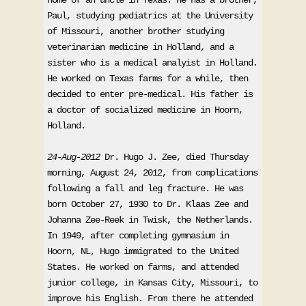
home of an uncle in Texas. He has a brother, 
Paul, studying pediatrics at the University 
of Missouri, another brother studying 
veterinarian medicine in Holland, and a 
sister who is a medical analyist in Holland. 
He worked on Texas farms for a while, then 
decided to enter pre-medical. His father is 
a doctor of socialized medicine in Hoorn, 
Holland. 
24-Aug-2012
 Dr. Hugo J. Zee, died Thursday 
morning, August 24, 2012, from complications 
following a fall and leg fracture. He was 
born October 27, 1930 to Dr. Klaas Zee and 
Johanna Zee-Reek in Twisk, the Netherlands. 
In 1949, after completing gymnasium in 
Hoorn, NL, Hugo immigrated to the United 
States. He worked on farms, and attended 
junior college, in Kansas City, Missouri, to 
improve his English. From there he attended 