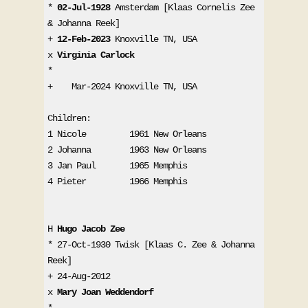
* 
02-Jul-1928
 Amsterdam [Klaas Cornelis Zee 
& Johanna Reek]
+ 
12-Feb-2023
 Knoxville TN, USA
x 
Virginia Carlock
* 
+    Mar-2024 Knoxville TN, USA
Children:
1 Nicole         1961 New Orleans
2 Johanna        1963 New Orleans
3 Jan Paul       1965 Memphis
4 Pieter         1966 Memphis
H 
Hugo Jacob Zee
* 27-Oct-1930 Twisk [Klaas C. Zee & Johanna 
Reek]
+ 24-Aug-2012 
x 
Mary Joan Weddendorf 