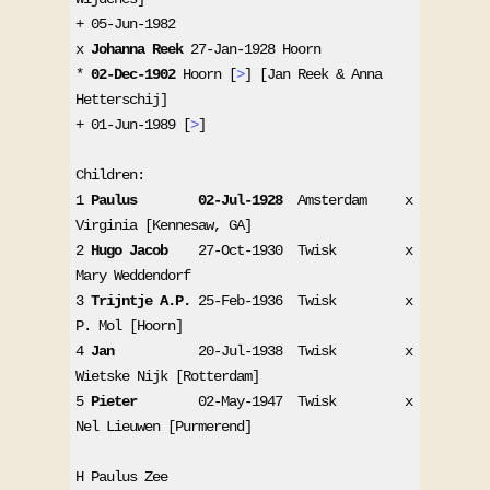
+ 05-Jun-1982
x 
Johanna Reek 
27-Jan-1928 Hoorn
* 
02-Dec-1902
 Hoorn [
>
] [Jan Reek & Anna 
Hetterschij]
+ 01-Jun-1989 [
>
]
Children:
1 
Paulus
02-Jul-1928
  Amsterdam     x 
Virginia [Kennesaw, GA]
2 
Hugo Jacob
    27-Oct-1930  Twisk         x 
Mary Weddendorf
3 
Trijntje A.P.
 25-Feb-1936  Twisk         x 
P. Mol [Hoorn]
4 
Jan
           20-Jul-1938  Twisk         x 
Wietske Nijk [Rotterdam]
5 
Pieter
        02-May-1947  Twisk         x 
Nel Lieuwen [Purmerend]
H Paulus Zee