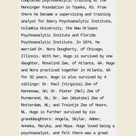
completed psychoanalytic training at the 
Menninger Foundation in Topeka, KS. From 
there he became a supervising and training 
analyst for Emory Psychoanalytic Institute, 
Columbia University, the New Orleans 
Psychoanalytic Insitute and Florida 
Psychoanalytic Institute. In 1974, he 
married Dr. Nora Dougherty, of Chicago, 
Illinois. With her, Hugo is survived by one 
daughter, Rosalind Zee, of Atlanta, GA. Hugo 
and Nora practiced together in Atlanta, GA 
for 32 years. Hugo is also survived by 4 
siblings: Dr. Paul (Virginia) Zee of 
Kennesaw, GA; Dr. Pieter (Nel) Zee of 
Purmerend, NL; Dr. Jan (Wietske) Zee of 
Rotterdam, NL; and Treintje Zee of Hoorn, 
NL. Hugo is further survived by six 
granddaughters: Angela, Skylar, Amber, 
Anneka, Maryka, and Maya. Hugo loved being a 
psychoanalyst, and felt there was a great 