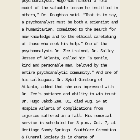
psychoanalysts, Hugo was himself a role 
model of the valuable lesson he instilled in 
others,” Dr. Roughton said. “That is to say, 
a psychoanalyst must be both a scientist and 
a humanitarian, committed to the search for 
new knowledge and to the ethical caretaking 
of those who seek his help.” One of the 
psychoanalysts Dr. Zee trained, Dr. Salley 
Jessee of Atlanta, called him "a gentle, 
kind and personable man, beloved by the 
entire psychoanalytic community." And one of 
his colleagues, Dr. Sybil Ginsburg of 
Atlanta, added that she was impressed with 
Dr. Zee's patience and ability to win trust. 
Dr. Hugo Jakob Zee, 81, died Aug. 24 at 
Hospice Atlanta of complications from 
injuries suffered in a fall. His memorial 
service is scheduled for 3 p.m., Oct. 7, at 
Heritage Sandy Springs. SouthCare Cremation 
& Funeral Society is in charge of 