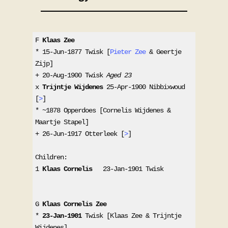
F 
Klaas Zee
* 15-Jun-1877 Twisk [
Pieter Zee
 & Geertje 
Zijp]
+ 20-Aug-1900 Twisk 
Aged 23
x 
Trijntje Wijdenes
 25-Apr-1900 Nibbixwoud 
[
>
]
* ~1878 Opperdoes [Cornelis Wijdenes & 
Maartje Stapel]
+ 26-Jun-1917 Otterleek [
>
]
Children:
1 
Klaas Cornelis
   23-Jan-1901 Twisk
G 
Klaas Cornelis Zee
* 
23-Jan-1901
 Twisk [Klaas Zee & Trijntje 
Wijdenes]